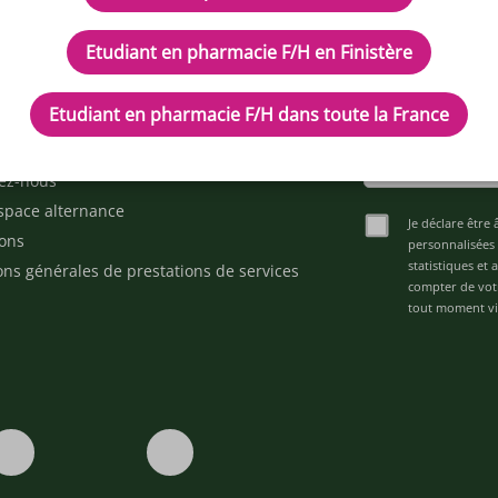
Etudiant en pharmacie F/H en Finistère
IPTEUR DE POTENTIELS EN PH
Etudiant en pharmacie F/H dans toute la France
cles
Inscrivez-vous à n
d'aide ?
ez-nous
space alternance
Je déclare être 
ons
personnalisées 
statistiques et
ons générales de prestations de services
compter de vot
tout moment via