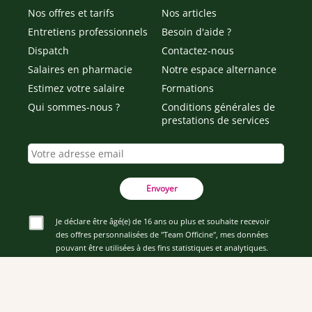
Nos offres et tarifs
Nos articles
Entretiens professionnels
Besoin d'aide ?
Dispatch
Contactez-nous
Salaires en pharmacie
Notre espace alternance
Estimez votre salaire
Formations
Qui sommes-nous ?
Conditions générales de
prestations de services
Envoyer
Je déclare être âgé(e) de 16 ans ou plus et souhaite recevoir
des offres personnalisées de "Team Officine", mes données
pouvant être utilisées à des fins statistiques et analytiques.
Votre adresse email sera conservée pendant 3 ans à compter
de votre dernier contact. Vous pouvez retirer votre
consentement à tout moment via le lien de désinscription
présent dans notre newsletter.