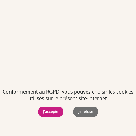
Politiques de
Mentions Légales
-
Gérer
protection des
Copyright © 2026. Team
les
données
Officine. Tous droits
cookies
Conformément au RGPD, vous pouvez choisir les cookies
personnelles
réservés.
utilisés sur le présent site-internet.
J'accepte
Je refuse