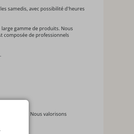
s samedis, avec possibilité d'heures
ne large gamme de produits. Nous
est composée de professionnels
.
t convivial. Nous valorisons
adémiques.
.