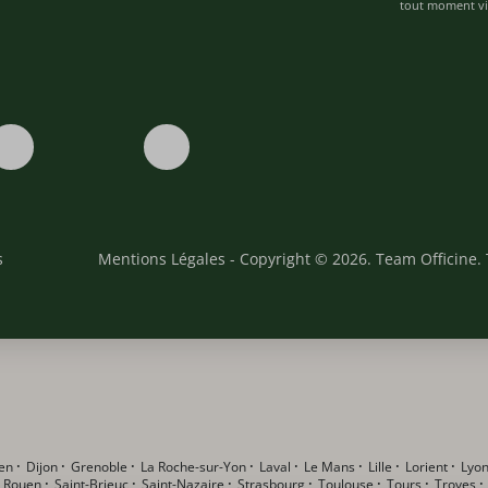
tout moment via
s
Mentions Légales
- Copyright © 2026. Team Officine. 
en
·
Dijon
·
Grenoble
·
La Roche-sur-Yon
·
Laval
·
Le Mans
·
Lille
·
Lorient
·
Lyo
·
Rouen
·
Saint-Brieuc
·
Saint-Nazaire
·
Strasbourg
·
Toulouse
·
Tours
·
Troyes