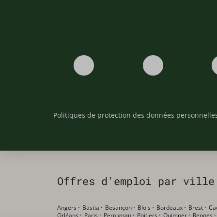
Politiques de protection des données personnelle
Offres d'emploi par ville
Angers
·
Bastia
·
Besançon
·
Blois
·
Bordeaux
·
Brest
·
Ca
Orléans
·
Paris
·
Perpignan
·
Poitiers
·
Quimper
·
Rennes