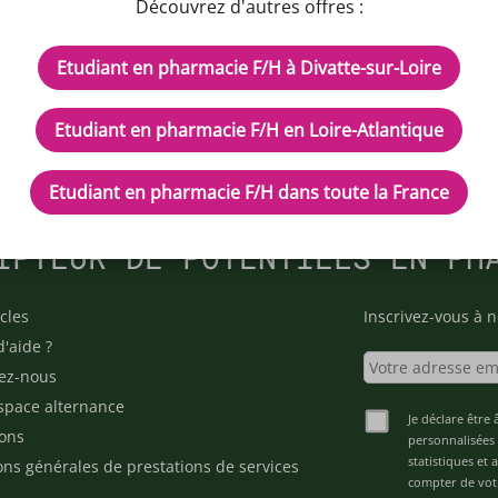
Découvrez d'autres offres :
Etudiant en pharmacie F/H à Divatte-sur-Loire
Etudiant en pharmacie F/H en Loire-Atlantique
Etudiant en pharmacie F/H dans toute la France
IPTEUR DE POTENTIELS EN PH
cles
Inscrivez-vous à n
d'aide ?
ez-nous
space alternance
Je déclare être 
ons
personnalisées 
statistiques et
ons générales de prestations de services
compter de vot