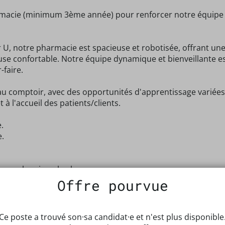
acie (minimum 3ème année) pour renforcer notre équipe le
 U, notre pharmacie est spacieuse et robotisée, offrant u
use confortable. Notre équipe dynamique et bienveillante 
-faire.
t au comptoir, avec des opportunités d'apprentissage variées
 à l'accueil des patients/clients.
.
e.
 un planning plus large.
Offre pourvue
richissante et dynamique dans un environnement moderne e
adre de travail flexible pour s'adapter à vos contraintes ac
Ce poste a trouvé son·sa candidat·e et n'est plus disponible