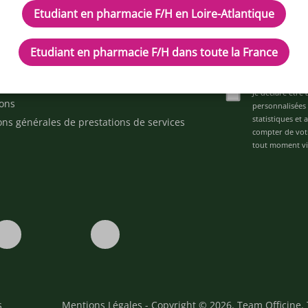
Etudiant en pharmacie F/H en Loire-Atlantique
cles
Inscrivez-vous à n
d'aide ?
Etudiant en pharmacie F/H dans toute la France
ez-nous
space alternance
Je déclare être 
ons
personnalisées 
statistiques et
ons générales de prestations de services
compter de vot
tout moment via
s
Mentions Légales
- Copyright © 2026. Team Officine. 