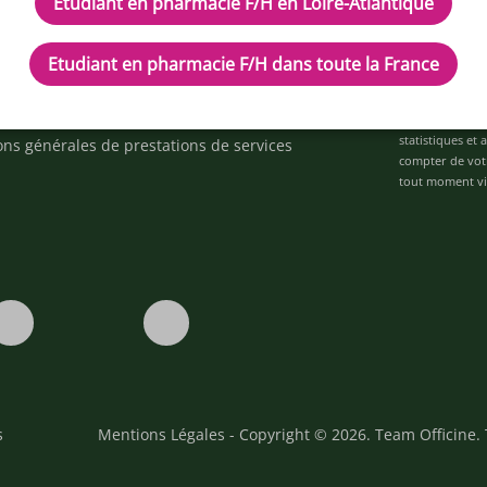
Etudiant en pharmacie F/H en Loire-Atlantique
d'aide ?
ez-nous
Etudiant en pharmacie F/H dans toute la France
space alternance
Je déclare être 
ons
personnalisées 
statistiques et
ons générales de prestations de services
compter de vot
tout moment via
s
Mentions Légales
- Copyright © 2026. Team Officine. 