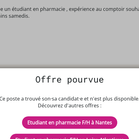
 un étudiant en pharmacie , expérience au comptoir souhaité
ains samedis.
Offre pourvue
Ce poste a trouvé son·sa candidat·e et n'est plus disponible
Découvrez d'autres offres :
IPTEUR DE POTENTIELS EN PH
Etudiant en pharmacie F/H à Nantes
cles
Inscrivez-vous à n