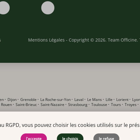
s
Mentions Légales
- Copyright © 2026. Team Officine. 
en
·
Dijon
·
Grenoble
·
La Roche-sur-Yon
·
Laval
·
Le Mans
·
Lille
·
Lorient
·
Lyo
·
Rouen
·
Saint-Brieuc
·
Saint-Nazaire
·
Strasbourg
·
Toulouse
·
Tours
·
Troyes
RGPD, vous pouvez choisir les cookies utilisés sur le prése
J'accepte
Je choisis
Je refuse
t en pharmacie F/H
·
Alternant DEUST F/H
·