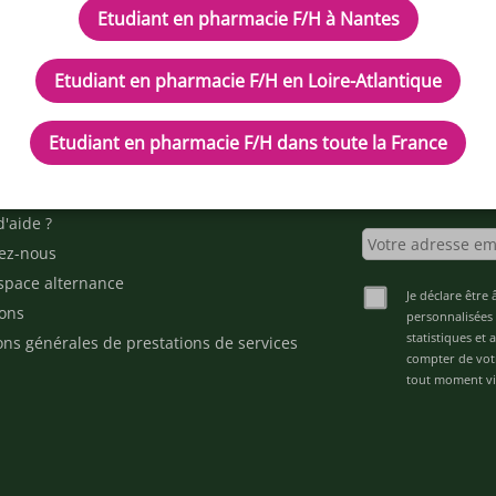
Etudiant en pharmacie F/H à Nantes
Etudiant en pharmacie F/H en Loire-Atlantique
IPTEUR DE POTENTIELS EN PH
Etudiant en pharmacie F/H dans toute la France
cles
Inscrivez-vous à n
d'aide ?
ez-nous
space alternance
Je déclare être 
ons
personnalisées 
statistiques et
ons générales de prestations de services
compter de vot
tout moment via