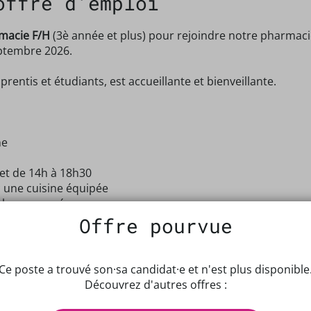
offre d'emploi
macie F/H
(3è année et plus) pour rejoindre notre pharmacie
septembre 2026.
entis et étudiants, est accueillante et bienveillante.
ne
 et de 14h à 18h30
c une cuisine équipée
 chaque année
Offre pourvue
Ce poste a trouvé son·sa candidat·e et n'est plus disponible
Découvrez d'autres offres :