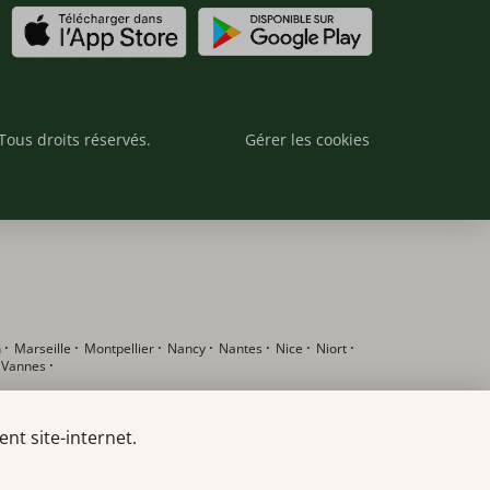
Tous droits réservés.
Gérer les cookies
n
·
Marseille
·
Montpellier
·
Nancy
·
Nantes
·
Nice
·
Niort
·
·
Vannes
·
nt site-internet.