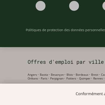
Politiques de protection des données personnelle
Offres d'emploi par ville
Angers
·
Bastia
·
Besançon
·
Blois
·
Bordeaux
·
Brest
·
Ca
Orléans
·
Paris
·
Perpignan
·
Poitiers
·
Quimper
·
Rennes
Offres d'emploi par poste
Conformément au 
Pharmacien F/H
·
Préparateur en pharmacie F/H
·
Etudian