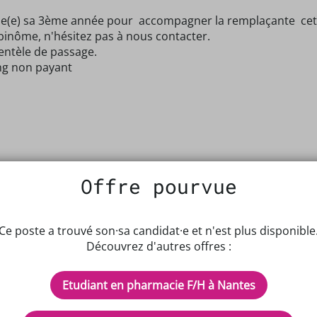
de(e) sa 3ème année pour accompagner la remplaçante cet ét
 binôme, n'hésitez pas à nous contacter.
ientèle de passage.
ing non payant
Offre pourvue
Ce poste a trouvé son·sa candidat·e et n'est plus disponible
Découvrez d'autres offres :
Etudiant en pharmacie F/H à Nantes
IPTEUR DE POTENTIELS EN PH