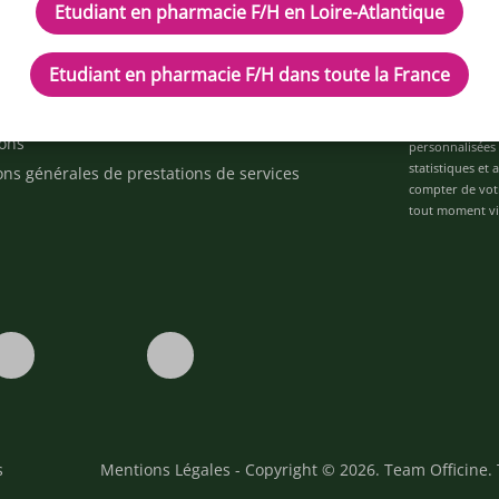
Etudiant en pharmacie F/H en Loire-Atlantique
cles
Inscrivez-vous à n
d'aide ?
Etudiant en pharmacie F/H dans toute la France
ez-nous
space alternance
Je déclare être 
ons
personnalisées 
statistiques et
ons générales de prestations de services
compter de vot
tout moment via
s
Mentions Légales
- Copyright © 2026. Team Officine. 