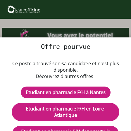
Offre pourvue
Offre d'emploi Etudiant en
Ce poste a trouvé son·sa candidat·e et n'est plus
pharmacie F/H
disponible.
Découvrez d'autres offres :
Du 07/09/2026 au 11/09/2026
Etudiant en pharmacie F/H à Nantes
Coefficient 300
Rémunération : a débattre
Etudiant en pharmacie F/H en Loire-
CDD - Temps plein
Atlantique
Description de l'offre d'emploi