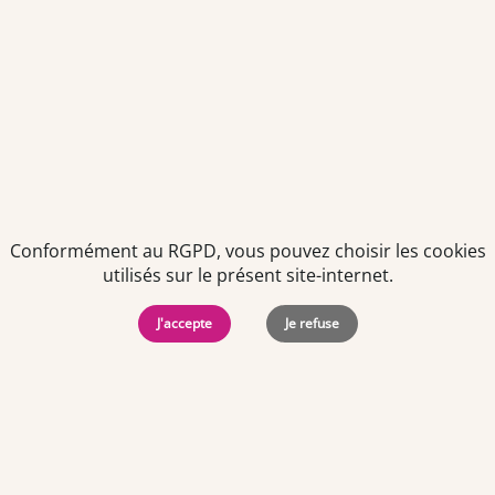
Politiques de
Mentions Légales
-
Gérer
protection des
Copyright © 2026. Team
les
données
Officine. Tous droits
cookies
personnelles
réservés.
Conformément au RGPD, vous pouvez choisir les cookies
utilisés sur le présent site-internet.
J'accepte
Je refuse
Offres d'emploi par ville
Angers
·
Bastia
·
Besançon
·
Blois
·
Bordeaux
·
Brest
·
Caen
·
Dijon
·
Grenoble
·
La Roche-sur-Yon
·
Laval
·
Le Mans
·
Lille
·
Lorient
·