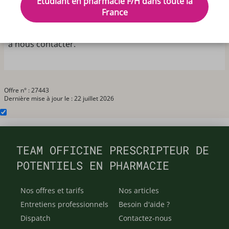
Etudiant en pharmacie F/H dans toute la
Recherche pour 2 journées ou ½ journées pour
France
accompagner la pharmacienne remplaçante semaine
36 et 37. Les jours travaillés sont flexibles, n’hésitez pas
à nous contacter.
Offre n° : 27443
Dernière mise à jour le : 22 juillet 2026
TEAM OFFICINE PRESCRIPTEUR DE
POTENTIELS EN PHARMACIE
Nos offres et tarifs
Nos articles
Entretiens professionnels
Besoin d'aide ?
Dispatch
Contactez-nous