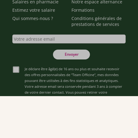
Salaires en pharmacie
Notre espace alternance
Estimez votre salaire
Formations
Qui sommes-nous ?
Conditions générales de
prestations de services
Envoyer
Je déclare être âgé(e) de 16 ans ou plus et souhaite recevoir
des offres personnalisées de "Team Officine", mes données
pouvant être utilisées à des fins statistiques et analytiques.
Votre adresse email sera conservée pendant 3 ans à compter
de votre dernier contact. Vous pouvez retirer votre
consentement à tout moment via le lien de désinscription
présent dans notre newsletter.