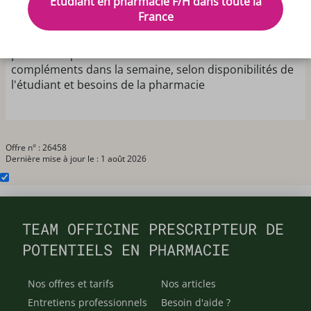
Etudiant en pharmacie F/H dans toute la
nombreuses gammes de parapharmacie et
France
compléments alimentaires permettant de parfaire sa
formation sur les produits, recherche étudiant en
pharmacie pour le samedi et éventuellement
compléments dans la semaine, selon disponibilités de
l'étudiant et besoins de la pharmacie
Offre n° : 26458
Dernière mise à jour le : 1 août 2026
TEAM OFFICINE PRESCRIPTEUR DE
POTENTIELS EN PHARMACIE
Nos offres et tarifs
Nos articles
Entretiens professionnels
Besoin d'aide ?