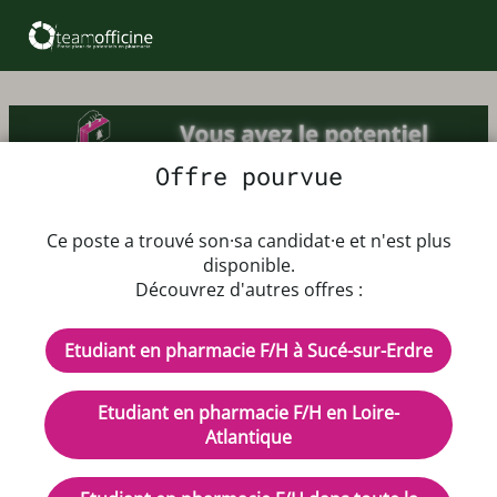
Offre pourvue
Offre d'emploi Etudiant en
Ce poste a trouvé son·sa candidat·e et n'est plus
pharmacie F/H
disponible.
Découvrez d'autres offres :
Dès que possible jusqu'au 01/08/2026
Etudiant en pharmacie F/H à Sucé-sur-Erdre
Rémunération : selon expérience
CDD - Temps partiel
Etudiant en pharmacie F/H en Loire-
Description de l'offre d'emploi
Atlantique
Pharmacie dynamique, robotisée, possédant de