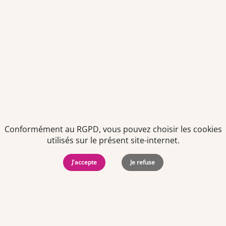
Politiques de
Mentions Légales
-
Gérer
protection des
Copyright © 2026. Team
les
données
Officine. Tous droits
cookies
personnelles
réservés.
Conformément au RGPD, vous pouvez choisir les cookies
utilisés sur le présent site-internet.
J'accepte
Je refuse
Offres d'emploi par ville