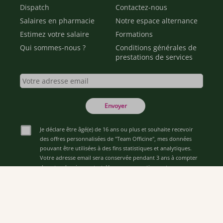
Dispatch
Contactez-nous
Salaires en pharmacie
Notre espace alternance
Estimez votre salaire
Formations
Qui sommes-nous ?
Conditions générales de
prestations de services
Envoyer
Je déclare être âgé(e) de 16 ans ou plus et souhaite recevoir
des offres personnalisées de "Team Officine", mes données
pouvant être utilisées à des fins statistiques et analytiques.
Votre adresse email sera conservée pendant 3 ans à compter
de votre dernier contact. Vous pouvez retirer votre
consentement à tout moment via le lien de désinscription
présent dans notre newsletter.