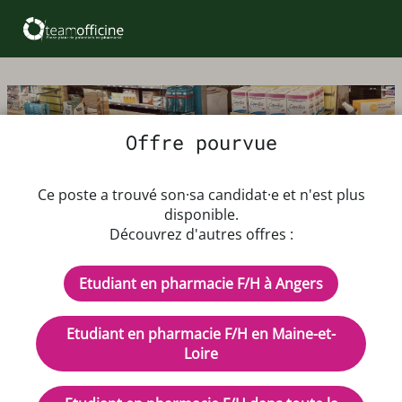
Offre pourvue
Offre d'emploi Etudiant en
Ce poste a trouvé son·sa candidat·e et n'est plus
pharmacie F/H
disponible.
Découvrez d'autres offres :
Dès que possible jusqu'au 31/08/2026
Etudiant en pharmacie F/H à Angers
Rémunération : A DISCUTER ENSEMBLE
CDD - Temps plein
Etudiant en pharmacie F/H en Maine-et-
Description de l'offre d'emploi
Loire
Nous recherchons un.e étudiant.e en pharmacie,