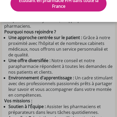
Etudiant en pharmacie F/H dans toute la
idéalement en 4ème année, pour un poste à temps
France
plein cet été avec possibilité de prolongation dès
septembre 2026. Vous intégrerez notre équipe
composée d'une rayonniste, cinq préparateurs et trois
pharmaciens.
Pourquoi nous rejoindre ?
Une approche centrée sur le patient :
Grâce à notre
proximité avec l’hôpital et de nombreux cabinets
médicaux, nous offrons un service personnalisé et
de qualité.
Une offre diversifiée :
Notre conseil et notre
parapharmacie répondent à toutes les demandes de
nos patients et clients.
Environnement d'apprentissage :
Un cadre stimulant
avec des professionnels passionnés prêts à partager
leur savoir et vous accompagner dans votre montée
en compétences.
Vos missions :
Soutien à l'Équipe :
Assister les pharmaciens et
préparateurs dans leurs tâches quotidiennes.