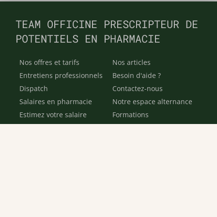
TEAM OFFICINE PRESCRIPTEUR DE
POTENTIELS EN PHARMACIE
Nos offres et tarifs
Nos articles
Entretiens professionnels
Besoin d'aide ?
Dispatch
Contactez-nous
Salaires en pharmacie
Notre espace alternance
Estimez votre salaire
Formations
Qui sommes-nous ?
Conditions générales de
prestations de services
Envoyer
Je déclare être âgé(e) de 16 ans ou plus et souhaite recevoir
des offres personnalisées de "Team Officine", mes données