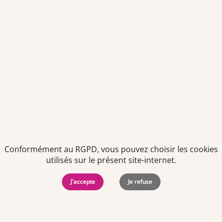
pouvant être utilisées à des fins statistiques et analytiques.
Votre adresse email sera conservée pendant 3 ans à compter
de votre dernier contact. Vous pouvez retirer votre
consentement à tout moment via le lien de désinscription
présent dans notre newsletter.
Conformément au RGPD, vous pouvez choisir les cookies
utilisés sur le présent site-internet.
Politiques de
Mentions Légales
-
Gérer
J'accepte
Je refuse
protection des
Copyright © 2026. Team
les
données
Officine. Tous droits
cookies
personnelles
réservés.