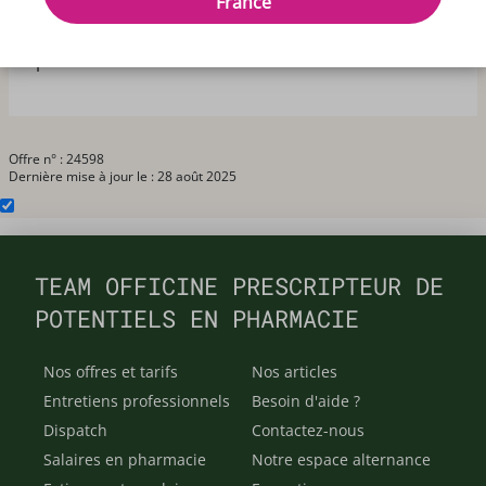
France
renfort de l'équipe cet été. Réalisation vaccination.
Logiciel Winpharma. Logement sur place. Salaire selon
expérience.
Offre n° : 24598
Dernière mise à jour le : 28 août 2025
TEAM OFFICINE PRESCRIPTEUR DE
POTENTIELS EN PHARMACIE
Nos offres et tarifs
Nos articles
Entretiens professionnels
Besoin d'aide ?
Dispatch
Contactez-nous
Salaires en pharmacie
Notre espace alternance