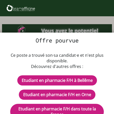
Offre pourvue
Offre d'emploi Etudiant en
Ce poste a trouvé son·sa candidat·e et n'est plus
pharmacie F/H
disponible.
Découvrez d'autres offres :
Dès que possible jusqu'au 31/08/2025
Etudiant en pharmacie F/H à Bellême
Rémunération : .
CDD - Temps plein
Etudiant en pharmacie F/H en Orne
Description de l'offre d'emploi
Etudiant en pharmacie F/H dans toute la
Recherche étudiant avec expérience au comptoir pour