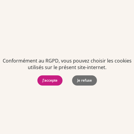
Politiques de
Mentions Légales
-
Gérer
protection des
Copyright © 2026. Team
les
données
Officine. Tous droits
cookies
personnelles
réservés.
Conformément au RGPD, vous pouvez choisir les cookies
utilisés sur le présent site-internet.
J'accepte
Je refuse
Offres d'emploi par ville
Angers
·
Bastia
·
Besançon
·
Blois
·
Bordeaux
·
Brest
·
Caen
·
Dijon
·
Grenoble
·
La Roche-sur-Yon
·
Laval
·
Le Mans
·
Lille
·
Lorient
·
Lyon
·
Marseille
·
Montpellier
·
Nancy
·
Nantes
·
Nice
·
Niort
·
Orléans
·
Paris
·
Perpignan
·
Poitiers
·
Quimper
·
Rennes
·
Rouen
·