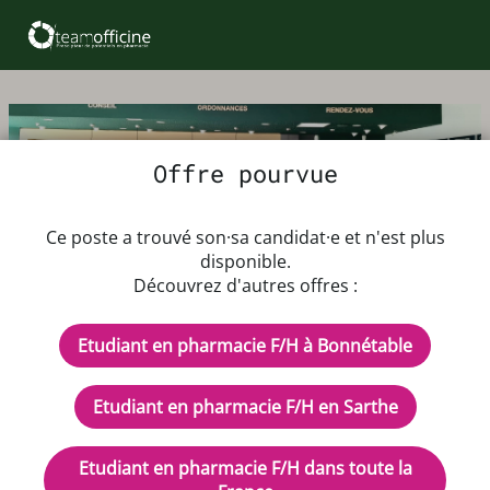
Offre pourvue
Offre d'emploi Etudiant en
Ce poste a trouvé son·sa candidat·e et n'est plus
pharmacie F/H
disponible.
Découvrez d'autres offres :
Du 17/08/2026 au 29/08/2026
Etudiant en pharmacie F/H à Bonnétable
Rémunération : selon expérience
CDD - Temps plein
Etudiant en pharmacie F/H en Sarthe
Description de l'offre d'emploi
Etudiant en pharmacie F/H dans toute la
Bonjour,