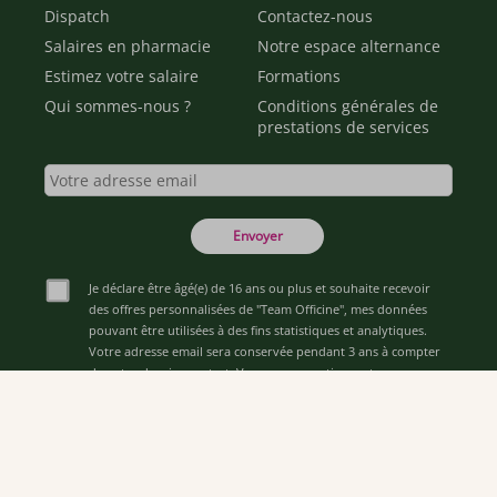
Dispatch
Contactez-nous
Salaires en pharmacie
Notre espace alternance
Estimez votre salaire
Formations
Qui sommes-nous ?
Conditions générales de
prestations de services
Envoyer
Je déclare être âgé(e) de 16 ans ou plus et souhaite recevoir
des offres personnalisées de "Team Officine", mes données
pouvant être utilisées à des fins statistiques et analytiques.
Votre adresse email sera conservée pendant 3 ans à compter
de votre dernier contact. Vous pouvez retirer votre
consentement à tout moment via le lien de désinscription
présent dans notre newsletter.