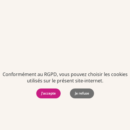
Politiques de
Mentions Légales
-
Gérer
protection des
Copyright © 2026. Team
les
données
Officine. Tous droits
cookies
personnelles
réservés.
Conformément au RGPD, vous pouvez choisir les cookies
utilisés sur le présent site-internet.
J'accepte
Je refuse
Offres d'emploi par ville