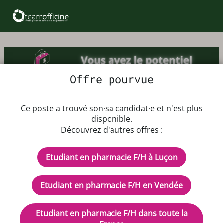
Offre pourvue
Offre d'emploi Etudiant en
Ce poste a trouvé son·sa candidat·e et n'est plus
pharmacie F/H
disponible.
Découvrez d'autres offres :
Dès que possible jusqu'au 31/08/2026
Etudiant en pharmacie F/H à Luçon
Rémunération 2500€ brut
CDD - Temps plein
Etudiant en pharmacie F/H en Vendée
Description de l'offre d'emploi
Etudiant en pharmacie F/H dans toute la
La pharmacie recherche un(e) étudiant(e) en