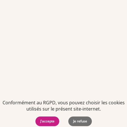
Votre adresse email sera conservée pendant 3 ans à compter
de votre dernier contact. Vous pouvez retirer votre
consentement à tout moment via le lien de désinscription
présent dans notre newsletter.
Politiques de
Mentions Légales
-
Gérer
protection des
Copyright © 2026. Team
les
Conformément au RGPD, vous pouvez choisir les cookies
données
Officine. Tous droits
cookies
utilisés sur le présent site-internet.
personnelles
réservés.
J'accepte
Je refuse