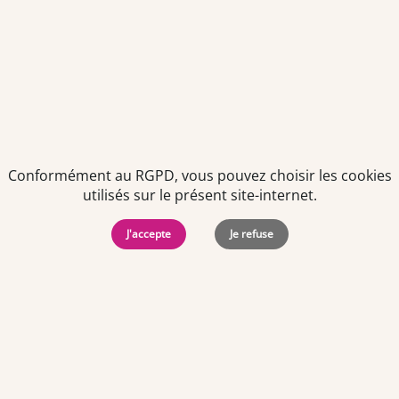
Politiques de
Mentions Légales
-
Gérer
protection des
Copyright © 2026. Team
les
données
Officine. Tous droits
cookies
personnelles
réservés.
Conformément au RGPD, vous pouvez choisir les cookies
utilisés sur le présent site-internet.
J'accepte
Je refuse
Offres d'emploi par ville
Angers
·
Bastia
·
Besançon
·
Blois
·
Bordeaux
·
Brest
·
Caen
·
Dijon
·
Grenoble
·
La Roche-sur-Yon
·
Laval
·
Le Mans
·
Lille
·
Lorient
·
Lyon
·
Marseille
·
Montpellier
·
Nancy
·
Nantes
·
Nice
·
Niort
·
Orléans
·
Paris
·
Perpignan
·
Poitiers
·
Quimper
·
Rennes
·
Rouen
·