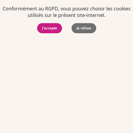
Conformément au RGPD, vous pouvez choisir les cookies
utilisés sur le présent site-internet.
J'accepte
Je refuse
Politiques de
Mentions Légales
-
Gérer
protection des
Copyright © 2026. Team
les
données
Officine. Tous droits
cookies
personnelles
réservés.
Offres d'emploi par ville
Angers
·
Bastia
·
Besançon
·
Blois
·
Bordeaux
·
Brest
·
Caen
·
Dijon
·
Grenoble
·
La Roche-sur-Yon
·
Laval
·
Le Mans
·
Lille
·
Lorient
·
Lyon
·
Marseille
·
Montpellier
·
Nancy
·
Nantes
·
Nice
·
Niort
·
Orléans
·
Paris
·
Perpignan
·
Poitiers
·
Quimper
·
Rennes
·
Rouen
·