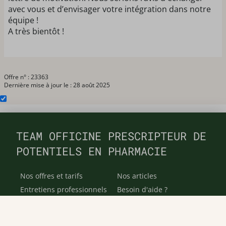
avec vous et d’envisager votre intégration dans notre
équipe !
A très bientôt !
Offre n° : 23363
Dernière mise à jour le : 28 août 2025
TEAM OFFICINE PRESCRIPTEUR DE
POTENTIELS EN PHARMACIE
Nos offres et tarifs
Nos articles
Entretiens professionnels
Besoin d'aide ?
Dispatch
Contactez-nous
Salaires en pharmacie
Notre espace alternance