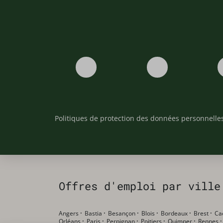
Politiques de protection des données personnelle
Offres d'emploi par ville
Angers
·
Bastia
·
Besançon
·
Blois
·
Bordeaux
·
Brest
·
Ca
Orléans
·
Paris
·
Perpignan
·
Poitiers
·
Quimper
·
Rennes