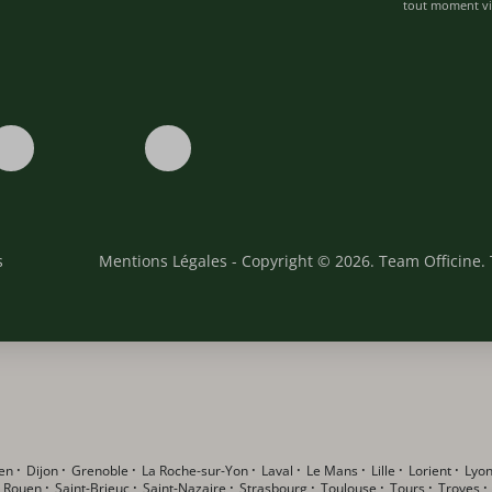
tout moment via
s
Mentions Légales
- Copyright © 2026. Team Officine. 
en
·
Dijon
·
Grenoble
·
La Roche-sur-Yon
·
Laval
·
Le Mans
·
Lille
·
Lorient
·
Lyo
·
Rouen
·
Saint-Brieuc
·
Saint-Nazaire
·
Strasbourg
·
Toulouse
·
Tours
·
Troyes