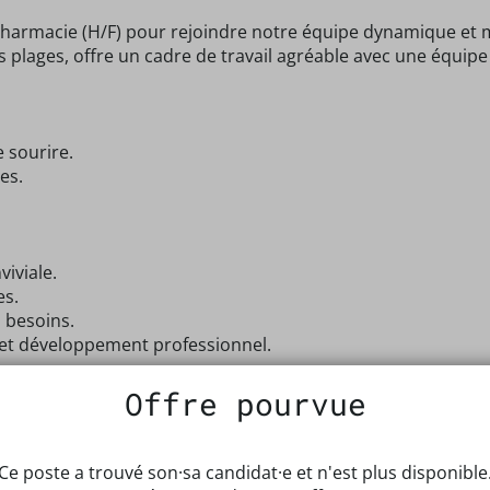
armacie (H/F) pour rejoindre notre équipe dynamique et 
 plages, offre un cadre de travail agréable avec une équipe
e sourire.
es.
iviale.
es.
 besoins.
et développement professionnel.
ant tout une personnalité enthousiaste et prête à s'invest
Offre pourvue
horaires flexibles et la possibilité de travailler sur 4 jours.
fessionnelle enrichissante et amusante !
Ce poste a trouvé son·sa candidat·e et n'est plus disponible