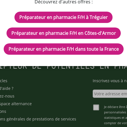
Découvrez d'autres offres :
Préparateur en pharmacie F/H à Tréguier
Préparateur en pharmacie F/H en Côtes-d'Armor
Préparateur en pharmacie F/H dans toute la France
IPTEUR DE POTENTIELS EN PH
cles
Inscrivez-vous à n
d'aide ?
ez-nous
space alternance
Je déclare être 
ons
personnalisées 
statistiques et
ons générales de prestations de services
compter de vot