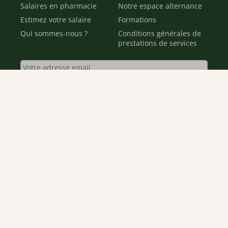
Salaires en pharmacie
Notre espace alternance
Estimez votre salaire
Formations
Qui sommes-nous ?
Conditions générales de
prestations de services
Envoyer
Je déclare être âgé(e) de 16 ans ou plus et souhaite recevoir
des offres personnalisées de "Team Officine", mes données
pouvant être utilisées à des fins statistiques et analytiques.
Votre adresse email sera conservée pendant 3 ans à compter
de votre dernier contact. Vous pouvez retirer votre
consentement à tout moment via le lien de désinscription
présent dans notre newsletter.