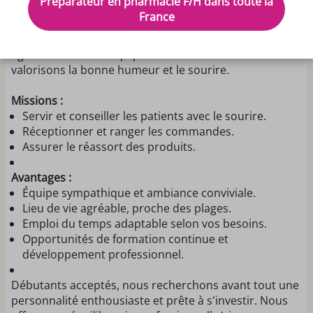
Préparateur en pharmacie F/H dans toute la
pour rejoindre notre équipe dynamique et motivée
France
dans une pharmacie côtière. Notre pharmacie, située à
proximité des plages, offre un cadre de travail
agréable avec une équipe de 10 collaborateurs. Nous
valorisons la bonne humeur et le sourire.
Missions :
Servir et conseiller les patients avec le sourire.
Réceptionner et ranger les commandes.
Assurer le réassort des produits.
Avantages :
Équipe sympathique et ambiance conviviale.
Lieu de vie agréable, proche des plages.
Emploi du temps adaptable selon vos besoins.
Opportunités de formation continue et
développement professionnel.
Débutants acceptés, nous recherchons avant tout une
personnalité enthousiaste et prête à s'investir. Nous