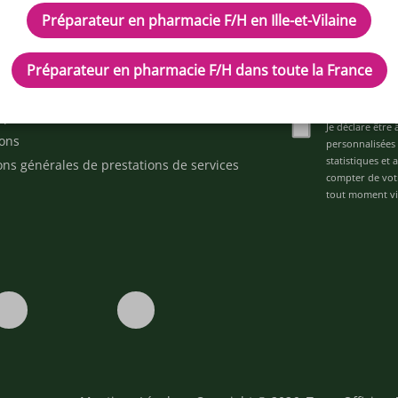
Préparateur en pharmacie F/H en Ille-et-Vilaine
cles
Inscrivez-vous à n
d'aide ?
Préparateur en pharmacie F/H dans toute la France
ez-nous
space alternance
Je déclare être 
ons
personnalisées 
statistiques et
ons générales de prestations de services
compter de vot
tout moment via