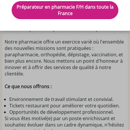
dynamique, recherche un/une préparateur(trice) en
Préparateur en pharmacie F/H dans toute la
pharmacie pour un CDI. Rejoignez une équipe de 16
France
professionnels passionnés et bénéficiez d'un emploi
du temps sur 4 jours, vous permettant de profiter d'un
excellent équilibre vie professionnelle/vie personnelle.
Notre pharmacie offre un exercice varié où l'ensemble
des nouvelles missions sont pratiquées :
parapharmacie, orthopédie, dépistage, vaccination, et
bien plus encore. Nous mettons un point d'honneur à
innover et à offrir des services de qualité à notre
clientèle.
Ce que nous offrons :
Environnement de travail stimulant et convivial.
Tickets restaurant pour améliorer votre quotidien.
Opportunités de développement professionnel.
Si vous êtes motivé(e) par un poste enrichissant et
souhaitez évoluer dans un cadre dynamique, n'hésitez