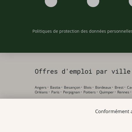
Politiques de protection des données personnelle
Offres d'emploi par ville
Angers
·
Bastia
·
Besançon
·
Blois
·
Bordeaux
·
Brest
·
Ca
Orléans
·
Paris
·
Perpignan
·
Poitiers
·
Quimper
·
Rennes
Offres d'emploi par poste
Conformément au 
Pharmacien F/H
·
Préparateur en pharmacie F/H
·
Etudian