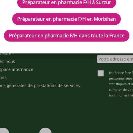
Préparateur en pharmacie F/H à Surzur
Préparateur en pharmacie F/H en Morbihan
IPTEUR DE POTENTIELS EN PH
Préparateur en pharmacie F/H dans toute la France
cles
Inscrivez-vous à n
d'aide ?
ez-nous
space alternance
Je déclare être 
ons
personnalisées 
statistiques et
ons générales de prestations de services
compter de vot
tout moment via