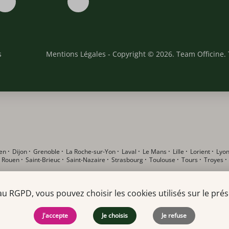
s
Mentions Légales
- Copyright © 2026. Team Officine. 
en
·
Dijon
·
Grenoble
·
La Roche-sur-Yon
·
Laval
·
Le Mans
·
Lille
·
Lorient
·
Lyo
·
Rouen
·
Saint-Brieuc
·
Saint-Nazaire
·
Strasbourg
·
Toulouse
·
Tours
·
Troyes
RGPD, vous pouvez choisir les cookies utilisés sur le prése
J'accepte
Je choisis
Je refuse
t en pharmacie F/H
·
Alternant DEUST F/H
·