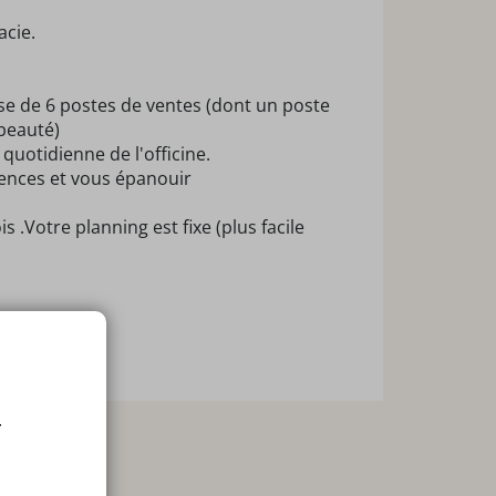
acie.
ose de 6 postes de ventes (dont un poste
beauté)
 quotidienne de l'officine.
tences et vous épanouir
.Votre planning est fixe (plus facile
.