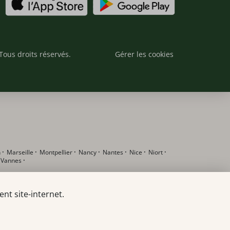
Tous droits réservés.
Gérer les cookies
n
·
Marseille
·
Montpellier
·
Nancy
·
Nantes
·
Nice
·
Niort
·
·
Vannes
·
nt site-internet.