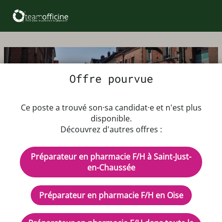
Offre pourvue
Offre d'emploi Préparateur en
Ce poste a trouvé son·sa candidat·e et n'est plus
pharmacie F/H
disponible.
Découvrez d'autres offres :
Dès que possible
Préparateur en pharmacie F/H à Saint-Just-
Rémunération : à définir
en-Chaussée
CDI - Temps plein
Description de l'offre d'emploi
Préparateur en pharmacie F/H en Oise
NOUS RECRUTONS