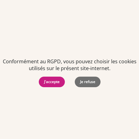
Politiques de
Mentions Légales
-
Gérer
protection des
Copyright © 2026. Team
les
données
Officine. Tous droits
cookies
personnelles
réservés.
Conformément au RGPD, vous pouvez choisir les cookies
utilisés sur le présent site-internet.
J'accepte
Je refuse
Offres d'emploi par ville
Angers
·
Bastia
·
Besançon
·
Blois
·
Bordeaux
·
Brest
·
Caen
·
Dijon
·
Grenoble
·
La Roche-sur-Yon
·
Laval
·
Le Mans
·
Lille
·
Lorient
·
Lyon
·
Marseille
·
Montpellier
·
Nancy
·
Nantes
·
Nice
·
Niort
·
Orléans
·
Paris
·
Perpignan
·
Poitiers
·
Quimper
·
Rennes
·
Rouen
·