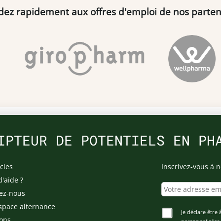
dez rapidement aux offres d'emploi de nos parten
IPTEUR DE POTENTIELS EN PH
cles
Inscrivez-vous à n
d'aide ?
ez-nous
space alternance
Je déclare être 
ons