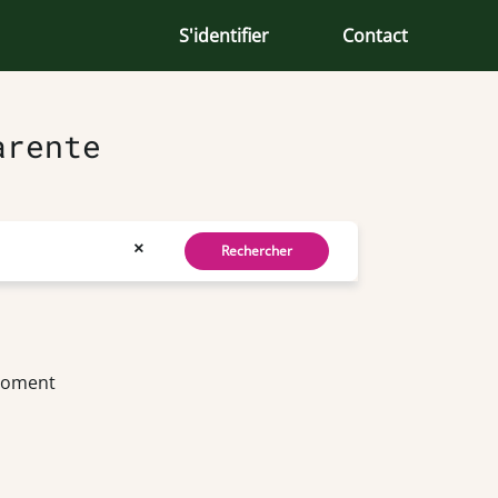
S'identifier
Contact
arente
×
Rechercher
 moment