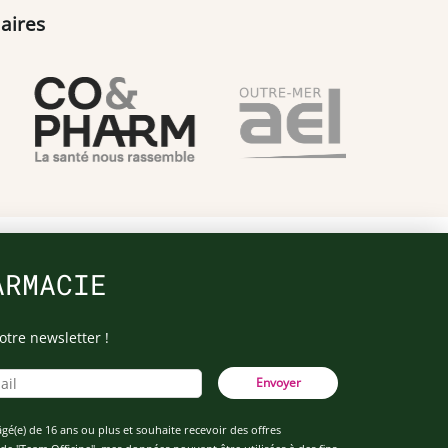
aires
ARMACIE
otre newsletter !
Envoyer
âgé(e) de 16 ans ou plus et souhaite recevoir des offres