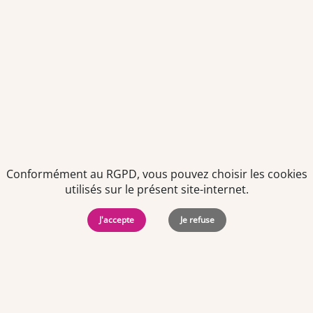
Politiques de
Mentions Légales
-
Gérer
protection des
Copyright © 2026. Team
les
données
Officine. Tous droits
cookies
personnelles
réservés.
Conformément au RGPD, vous pouvez choisir les cookies
utilisés sur le présent site-internet.
J'accepte
Je refuse
Offres d'emploi par ville