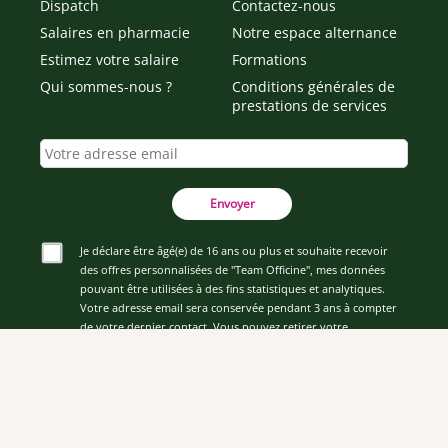
Dispatch
Contactez-nous
Salaires en pharmacie
Notre espace alternance
Estimez votre salaire
Formations
Qui sommes-nous ?
Conditions générales de
prestations de services
Envoyer
Je déclare être âgé(e) de 16 ans ou plus et souhaite recevoir
des offres personnalisées de "Team Officine", mes données
pouvant être utilisées à des fins statistiques et analytiques.
Votre adresse email sera conservée pendant 3 ans à compter
de votre dernier contact. Vous pouvez retirer votre
consentement à tout moment via le lien de désinscription
présent dans notre newsletter.