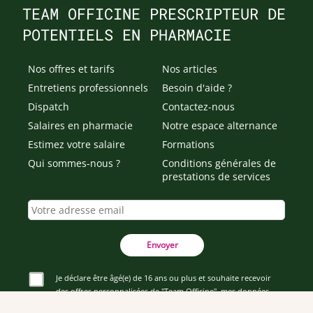
TEAM OFFICINE PRESCRIPTEUR DE
POTENTIELS EN PHARMACIE
Nos offres et tarifs
Nos articles
Entretiens professionnels
Besoin d'aide ?
Dispatch
Contactez-nous
Salaires en pharmacie
Notre espace alternance
Estimez votre salaire
Formations
Qui sommes-nous ?
Conditions générales de
prestations de services
Envoyer
Je déclare être âgé(e) de 16 ans ou plus et souhaite recevoir
des offres personnalisées de "Team Officine", mes données
pouvant être utilisées à des fins statistiques et analytiques.