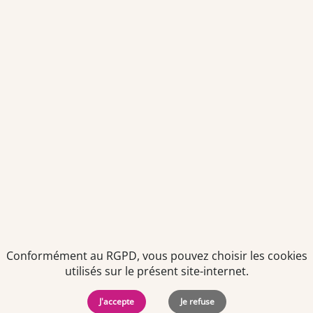
Votre adresse email sera conservée pendant 3 ans à compter
de votre dernier contact. Vous pouvez retirer votre
consentement à tout moment via le lien de désinscription
présent dans notre newsletter.
Politiques de
Mentions Légales
-
Gérer
protection des
Copyright © 2026. Team
les
Conformément au RGPD, vous pouvez choisir les cookies
données
Officine. Tous droits
cookies
utilisés sur le présent site-internet.
personnelles
réservés.
J'accepte
Je refuse