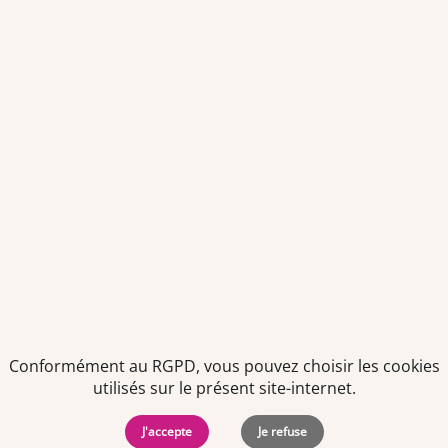
Votre adresse email sera conservée pendant 3 ans à compter
de votre dernier contact. Vous pouvez retirer votre
consentement à tout moment via le lien de désinscription
présent dans notre newsletter.
Politiques de
Mentions Légales
-
Gérer
protection des
Copyright © 2026. Team
les
Conformément au RGPD, vous pouvez choisir les cookies
données
Officine. Tous droits
cookies
utilisés sur le présent site-internet.
personnelles
réservés.
J'accepte
Je refuse