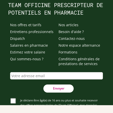
TEAM OFFICINE PRESCRIPTEUR DE
POTENTIELS EN PHARMACIE
Nos offres et tarifs
Nos articles
Entretiens professionnels
Besoin d'aide ?
Dispatch
Contactez-nous
Salaires en pharmacie
Notre espace alternance
Estimez votre salaire
Formations
Qui sommes-nous ?
Conditions générales de
prestations de services
Envoyer
Je déclare être âgé(e) de 16 ans ou plus et souhaite recevoir
des offres personnalisées de "Team Officine", mes données
pouvant être utilisées à des fins statistiques et analytiques.