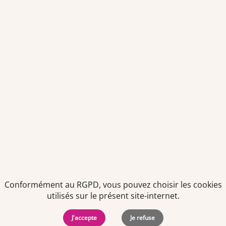
Votre adresse email sera conservée pendant 3 ans à compter
de votre dernier contact. Vous pouvez retirer votre
consentement à tout moment via le lien de désinscription
présent dans notre newsletter.
Politiques de
Mentions Légales
-
Gérer
protection des
Copyright © 2026. Team
les
Conformément au RGPD, vous pouvez choisir les cookies
données
Officine. Tous droits
cookies
utilisés sur le présent site-internet.
personnelles
réservés.
J'accepte
Je refuse