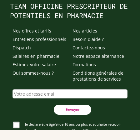
TEAM OFFICINE PRESCRIPTEUR DE
POTENTIELS EN PHARMACIE
Nos offres et tarifs
Nos articles
Entretiens professionnels
Besoin d'aide ?
Dispatch
Contactez-nous
Salaires en pharmacie
Notre espace alternance
Estimez votre salaire
Formations
Qui sommes-nous ?
Conditions générales de
prestations de services
Envoyer
Je déclare être âgé(e) de 16 ans ou plus et souhaite recevoir
des offres personnalisées de "Team Officine", mes données
pouvant être utilisées à des fins statistiques et analytiques.