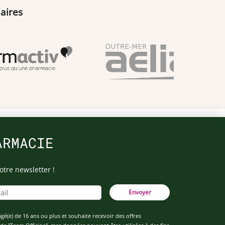
aires
ARMACIE
otre newsletter !
Envoyer
âgé(e) de 16 ans ou plus et souhaite recevoir des offres