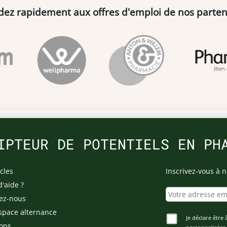
dez rapidement aux offres d'emploi de nos parten
IPTEUR DE POTENTIELS EN PH
cles
Inscrivez-vous à n
d'aide ?
ez-nous
space alternance
Je déclare être 
ons