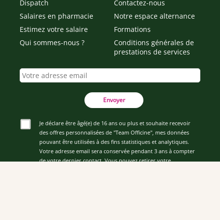
Dispatch
Contactez-nous
Salaires en pharmacie
Notre espace alternance
Estimez votre salaire
Formations
Qui sommes-nous ?
Conditions générales de
prestations de services
Envoyer
Je déclare être âgé(e) de 16 ans ou plus et souhaite recevoir
des offres personnalisées de "Team Officine", mes données
pouvant être utilisées à des fins statistiques et analytiques.
Votre adresse email sera conservée pendant 3 ans à compter
de votre dernier contact. Vous pouvez retirer votre
consentement à tout moment via le lien de désinscription
présent dans notre newsletter.