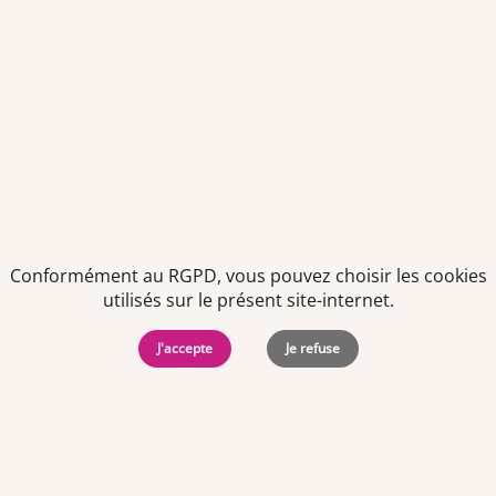
Politiques de
Mentions Légales
-
Gérer
protection des
Copyright © 2026. Team
les
données
Officine. Tous droits
cookies
personnelles
réservés.
Conformément au RGPD, vous pouvez choisir les cookies
utilisés sur le présent site-internet.
J'accepte
Je refuse
Offres d'emploi par ville