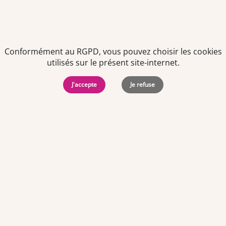
Offre d'emploi
Conformément au RGPD, vous pouvez choisir les cookies
Rayonniste / Employé F/H
utilisés sur le présent site-internet.
À partir du 01/09/2026
J'accepte
Je refuse
CDI - Temps plein
Ille-et-Vilaine (35)
Centre commercial
«
1
2
3
4
…
15
»