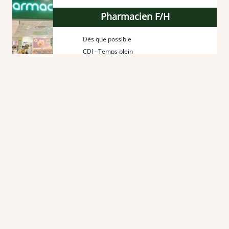
Pharmacien F/H
Dès que possible
CDI - Temps plein
Deux-Sèvres (79)
Centre commercial
Solution de logement
Offre d'emploi
Pharmacien F/H
À partir du 01/09/2026
CDI - Temps plein
Sarthe (72)
Pharmacie de quartier