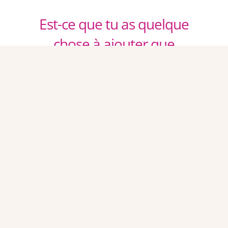
Est-ce que tu as quelque
chose à ajouter que
j’aurais oublié ?
J’ai plutôt un message à faire passer à l’ensemble
des préparateurs titulaires du BP qui ont le
sentiment d’être lésés par cette réforme.
Ne soyez pas inquiet, vous êtes préparateur en
pharmacie avant tout, vous n’avez plus à faire
vos preuves. La revalorisation en DEUST sera
accessible pour vous mais il faut laisser le temps
que tout se mette en place. Nous vous
communiquerons les informations en temps et