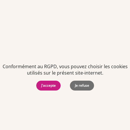
Bonjour,
Nous craignons que sans la VAE vous
ne puissiez pas faire reconnaître le
niveau de diplôme ( bac+2 ) lié au
DEUST. Cependant, afin d'obtenir une
réponse individualisée à votre
situation, nous vous recommandons
de prendre contact avec votre centre
de formation qui pourra vous aider.
Nous vous souhaitons une bonne
journée.
Conformément au RGPD, vous pouvez choisir les cookies
utilisés sur le présent site-internet.
J'accepte
Je refuse
hana
le 06/07/2024
bonjour jai obtenu mon bp preparateur
pharmacie. je souheterais faire une validation et
transfomer mon diplome esn deust a fin de