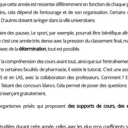
r que cette année est ressentie différemment en fonction de chaque p
ns, cela dépend de l’entourage et de son organisation. Certains on
D'autres doivent se loger dans la ville universitaire.
faire des pauses. Le sport, par exemple, pourrait être bénéfique afi
ue c’est une année très dense avec la pression du classement final, m
avec de la
détermination
, tout est possible.
sur la compréhension des cours avant tout, ainsi que sur l’entraînem
s certaines facultés de pharmacie, il existe le tutorat. C'est une ass
SS et en LAS, avec la collaboration des professeurs. Comment ? 
en faisant des concours blancs. Cela permet de poser des questions 
s'exerçant gratuitement.
 organismes privés qui proposent
des supports de cours, des e
diées durant cette année, celles avec les plus gros coefficients son