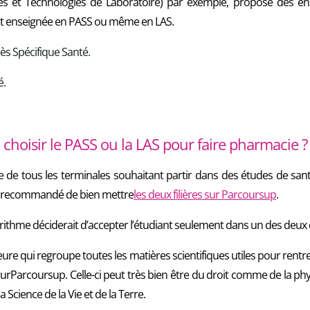
iences et Technologies de Laboratoire) par exemple, propose des en
st enseignée en PASS ou même en LAS.
ès Spécifique Santé.
é.
l choisir le PASS ou la LAS pour faire pharmacie ?
 de tous les terminales souhaitant partir dans des études de san
ord recommandé de bien mettre
les deux filières sur Parcoursup
.
orithme déciderait d’accepter l’étudiant seulement dans un des deux 
eure qui regroupe toutes les matières scientifiques utiles pour rent
sur
Parcoursup. Celle-ci peut très bien être du droit comme de la ph
 Science de la Vie et de la Terre.