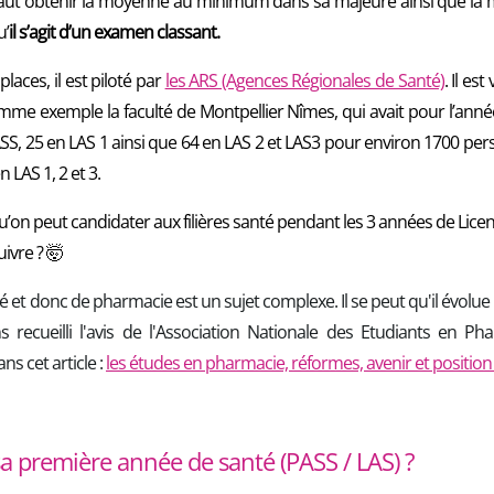
l faut obtenir la moyenne au minimum dans sa majeure ainsi que la m
u’
il s’agit d’un examen classant.
aces, il est piloté par
les ARS (Agences Régionales de Santé)
. Il es
me exemple la faculté de Montpellier Nîmes, qui avait pour l’anné
S, 25 en LAS 1 ainsi que 64 en LAS 2 et LAS3 pour environ 1700 pers
 LAS 1, 2 et 3.
’on peut candidater aux filières santé pendant les 3 années de Lic
uivre ?
🤯
 et donc de pharmacie est un sujet complexe. Il se peut qu'il évolue
 recueilli l'avis de l'Association Nationale des Etudiants en Ph
ans cet article :
les études en pharmacie, réformes, avenir et position
 première année de santé (PASS / LAS) ?