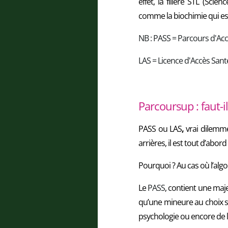
effet, la filière STL (Sc
comme la biochimie qui e
NB : PASS = Parcours d'Acc
LAS = Licence d'Accès Sant
Parcoursup : faut-i
PASS ou LAS
,
vrai dilemme
arrières, il est tout d’ab
Pourquoi ? Au cas où l’alg
Le
PASS
, contient une maj
qu’une mineure au choix 
psychologie ou encore de la