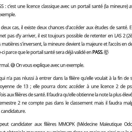
SS : c’est une licence classique avec un portail santé (la mineure)
exemple.
s deux cas, il existe deux chances d'accéder aux études de santé. E
 pas d’y arriver, il est toujours possible de retenter en LAS 2 (2
matières s'inversent, la mineure devient la majeure et l’accès en
ci parce que le portail santé sera déjà validé en
PASS
. 🤯
normal. 😅 On vous explique avec un exemple.
i n’a pas réussi à entrer dans la filière qu’elle voulait à la fin 
oyenne de 13 ; elle pourra donc accéder à une licence 2 de psy
 aux filières de santé. Il faudra qu’elle obtienne la note la plus élev
emestre 2 ne compte pas dans le classement mais il faudra malgr
 candidature.
n peut candidater aux filières MMOPK (Médecine Maïeutique Odo