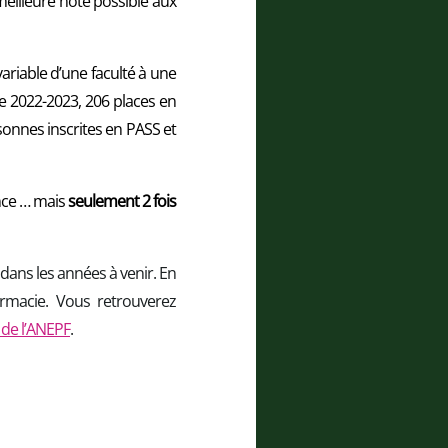
eilleure note possible aux
t variable d’une faculté à une
e 2022-2023, 206 places en
onnes inscrites en PASS et
ence … mais
seulement 2 fois
 dans les années à venir. En
armacie. Vous retrouverez
 de l’ANEPF
.