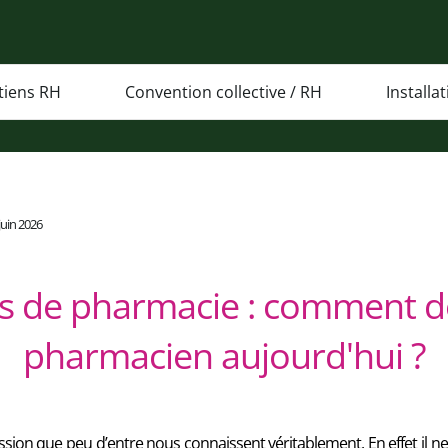
tiens RH
Convention collective / RH
Installa
 juin 2026
s de pharmacie : comment d
pharmacien aujourd'hui ?
sion que peu d’entre nous connaissent véritablement. En effet il 