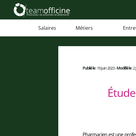
Salaires
Métiers
Entre
Publié le
: 19 juin 2023 -
Modifié le
: 2
Étude
Pharmacien est une profes