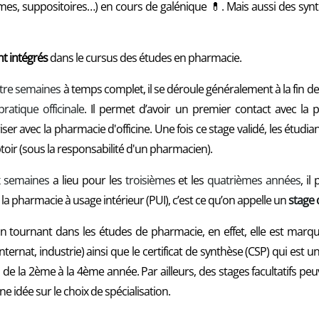
rèmes, suppositoires…) en cours de galénique 💊. Mais aussi des s
nt intégrés
dans le cursus des études en pharmacie.
atre semaines
à temps complet, il se déroule généralement à la fin de 
pratique officinale
. Il permet d’avoir un premier contact avec la p
iser avec la pharmacie d'officine. Une fois ce stage validé, les étud
toir (sous la responsabilité d'un pharmacien).
x semaines
a lieu pour les
troisièmes
et les
quatrièmes années
, il
ns la pharmacie à usage intérieur (PUI), c’est ce qu’on appelle un
stage 
 tournant dans les études de pharmacie, en effet, elle est marquée
internat, industrie) ainsi que le certificat de synthèse (CSP) qui est un
e la 2ème à la 4ème année. Par ailleurs, des stages facultatifs peuv
ne idée sur le choix de spécialisation.