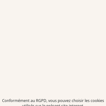
Alternance
Faciliter la mise en relation entre les futurs
alternants et les tuteurs.
Retrouvez ici la liste des écoles et centres de formation
préparant au DEUST de Préparateur·trice en Pharmacie ainsi
que les offres d’emploi pour les postes d’alternance.
LES PARTENAIRES
Conformément au RGPD, vous pouvez choisir les cookies
Accédez rapidement aux offres d'emploi de nos
utilisés sur le présent site-internet.
partenaires