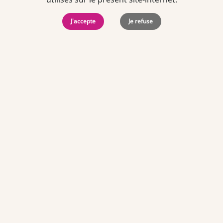
J'accepte
Je refuse
TEAM OFFICINE PRESCRIPTEUR DE
POTENTIELS EN PHARMACIE
Nos offres et tarifs
Nos articles
Entretiens professionnels
Besoin d'aide ?
Dispatch
Contactez-nous
Salaires en pharmacie
Notre espace alternance
Estimez votre salaire
Formations
Qui sommes-nous ?
Conditions générales de
prestations de services