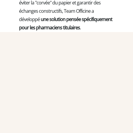
éviter la "corvée" du papier et garantir des
échanges constructifs, Team Officine a
développé
une solution pensée spécifiquement
pour les pharmaciens titulaires
.
Pourquoi choisir un outil digital dédié aux
entretiens RH ?
Grâce à notre outil dédié aux
entretiens
professionnels
et d'évaluation
, vous bénéficiez
d'un accompagnement sur-mesure :
Gain de temps : Des trames pré-
remplies et adaptées aux métiers de
l'officine (préparateurs, pharmaciens,
étudiants).
Conformité légale : Un historique