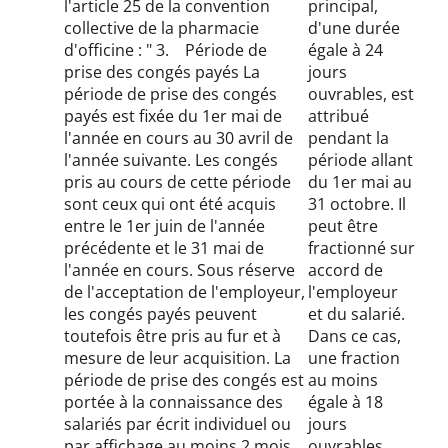
l'article 25 de la convention
principal,
collective de la pharmacie
d'une durée
d'officine : " 3. Période de
égale à 24
prise des congés payés La
jours
période de prise des congés
ouvrables, est
payés est fixée du 1er mai de
attribué
l'année en cours au 30 avril de
pendant la
l'année suivante. Les congés
période allant
pris au cours de cette période
du 1er mai au
sont ceux qui ont été acquis
31 octobre. Il
entre le 1er juin de l'année
peut être
précédente et le 31 mai de
fractionné sur
l'année en cours. Sous réserve
accord de
de l'acceptation de l'employeur,
l'employeur
les congés payés peuvent
et du salarié.
toutefois être pris au fur et à
Dans ce cas,
mesure de leur acquisition. La
une fraction
période de prise des congés est
au moins
portée à la connaissance des
égale à 18
salariés par écrit individuel ou
jours
par affichage au moins 2 mois
ouvrables