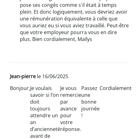
pose ses congés comme s'il était à temps
plein. Et donc logiquement, vous devriez avoir
une rémunération équivalente à celle que
vous auriez eu si vous aviez travaillé. Peut-être
que votre employeur pourra vous en dire
plus. Bien cordialement, Maïlys
Jean-pierre
le 16/06/2025
Bonjour,
Je voulais
Je vous
Passez
Cordialement
savoir si l’on
remercie
une
doit
par
bonne
toujours
avance
journée
attendre un
pour
!
an
votre
d’ancienneté
réponse.
avant de