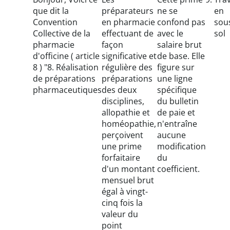
que dit la
préparateurs
ne se
en
Convention
en pharmacie
confond pas
sou
Collective de la
effectuant de
avec le
sol
pharmacie
façon
salaire brut
d'officine ( article
significative et
de base. Elle
8 ) "8. Réalisation
régulière des
figure sur
de préparations
préparations
une ligne
pharmaceutiques
des deux
spécifique
disciplines,
du bulletin
allopathie et
de paie et
homéopathie,
n'entraîne
perçoivent
aucune
une prime
modification
forfaitaire
du
d'un montant
coefficient.
mensuel brut
égal à vingt-
cinq fois la
valeur du
point