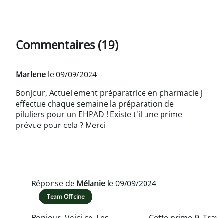
Commentaires (19)
Marlene
le 09/09/2024
Bonjour, Actuellement préparatrice en pharmacie j
effectue chaque semaine la préparation de
piluliers pour un EHPAD ! Existe t'il une prime
prévue pour cela ? Merci
Réponse de
Mélanie
le 09/09/2024
Team Officine
Bonjour, Voici ce
Les
Cette prime
Trav